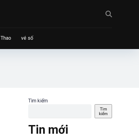
 Thao
vé số
Tìm kiếm
Tìm
kiếm
Tin mới