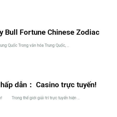
 Bull Fortune Chinese Zodiac
ung Quốc Trong văn hóa Trung Quốc, ...
hấp dẫn： Casino trực tuyến!
Trong thế giới giải trí trực tuyến hiện ...