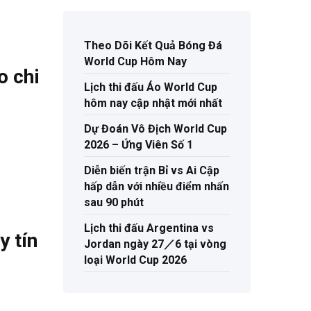
Theo Dõi Kết Quả Bóng Đá
World Cup Hôm Nay
o chi
Lịch thi đấu Áo World Cup
hôm nay cập nhật mới nhất
Dự Đoán Vô Địch World Cup
2026 – Ứng Viên Số 1
Diễn biến trận Bỉ vs Ai Cập
hấp dẫn với nhiều điểm nhấn
sau 90 phút
Lịch thi đấu Argentina vs
y tín
Jordan ngày 27／6 tại vòng
loại World Cup 2026