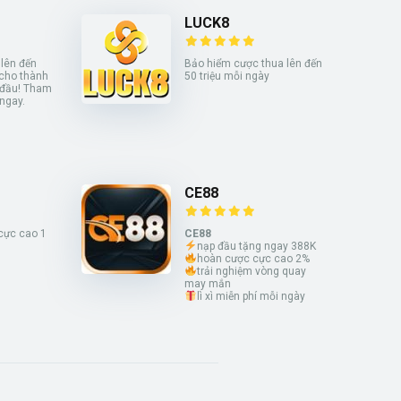
LUCK8
lên đến
Bảo hiểm cược thua lên đến
cho thành
50 triệu mỗi ngày
 đầu! Tham
ngay.
CE88
 cực cao 1
CE88
nạp đầu tặng ngay 388K
hoàn cược cực cao 2%
trải nghiệm vòng quay
may mắn
lì xì miễn phí mỗi ngày