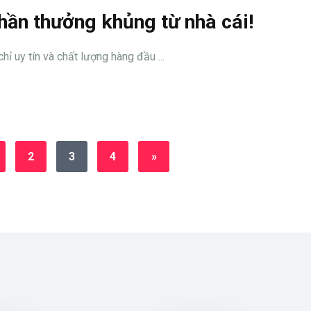
ần thưởng khủng từ nhà cái!
uy tín và chất lượng hàng đầu ...
2
3
4
»