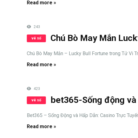
Read more »
243
Chú Bò May Mắn Lucky
vé số
Chú Bò May Mắn – Lucky Bull Fortune trong Tử Vi Tr
Read more »
423
bet365-Sống động và 
vé số
Bet365 – Sống Động và Hấp Dẫn: Casino Trực Tuyến! 
Read more »