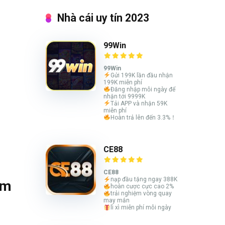
Nhà cái uy tín 2023
99Win
99Win
Gửi 199K lần đầu nhận
199K miễn phí
Đăng nhập mỗi ngày để
nhận tới 9999K
Tải APP và nhận 59K
miễn phí
Hoàn trả lên đến 3.3%！
CE88
CE88
nạp đầu tặng ngay 388K
am
hoàn cược cực cao 2%
trải nghiệm vòng quay
may mắn
lì xì miễn phí mỗi ngày