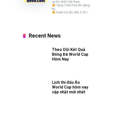
uy tín nhất Việt Nam.
Tặng 150k free khi đăng
ký.
Hoàn trả lên đến 3.3%！
Recent News
Theo Dõi Kết Quả
Bóng Đá World Cup
Hôm Nay
Lịch thi đấu Áo
World Cup hôm nay
cập nhật mới nhất