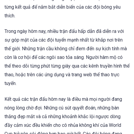
từng kết quả để nắm bắt diễn biến của các đội bóng yêu
thích.
Trong ngày hôm nay, nhiều trận đấu hấp dẫn đã diễn ra với
sự góp mặt của các đội tuyển mạnh nhất từ khắp nơi trên
thế giới. Những trận cầu không chỉ đem đến sự kịch tính mà
còn là cơ hội để các ngôi sao tỏa sáng. Người hâm mộ có
thể theo dõi từng phút từng giây qua các kênh truyền hình thể
thao, hoặc trên các ứng dụng và trang web thể thao trực
tuyến.
Kết quả các trận đấu hôm nay là điều mà mọi người đang
nóng lòng chờ đợi. Những cú sút quyết đoán, những bàn
thắng đẹp mắt và cả những khoảnh khắc lội ngược dòng
đầy cảm xúc đều khiến cho cô nhủa không khí của World
Cup trở nên sôi động hơn bao giờ hết. Các đội bóng đang