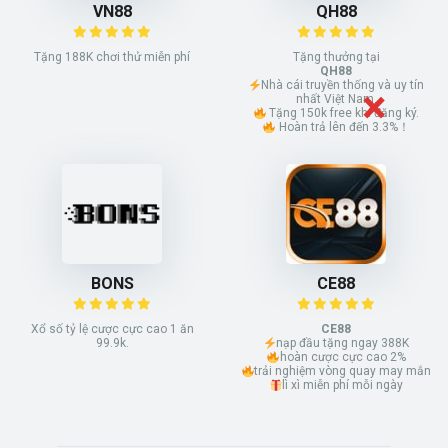
VN88
QH88
Tặng 188K chơi thử miễn phí
Tặng thưởng tại
QH88
Nhà cái truyền thống và uy tín
nhất Việt Nam.
Tặng 150k free khi đăng ký.
Hoàn trả lên đến 3.3%！
BONS
CE88
Xổ số tỷ lệ cược cực cao 1 ăn
CE88
99.9k.
nạp đầu tặng ngay 388K
hoàn cược cực cao 2%
trải nghiệm vòng quay may mắn
lì xì miễn phí mỗi ngày