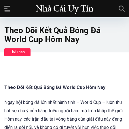
Theo Dõi Kết Quả Bóng Đá
World Cup Hôm Nay
Thể Thao
Theo Dõi Kết Quả Bóng Đá World Cup Hôm Nay
Ngày hội bóng đá lớn nhất hành tinh – World Cup – luôn thu
hút sự chú ý của hàng triệu người hâm mộ trên khắp thế giới.
Hôm nay, các trận đấu tại vòng bảng của giải đấu này đang
diễn ra sôi nổi, và không có gì tuyệt vời hơn việc theo dõi