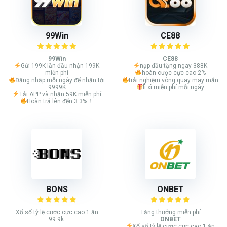
99Win
CE88
99Win
CE88
Gửi 199K lần đầu nhận 199K
nạp đầu tặng ngay 388K
miễn phí
hoàn cược cực cao 2%
Đăng nhập mỗi ngày để nhận tới
trải nghiệm vòng quay may mắn
9999K
lì xì miễn phí mỗi ngày
Tải APP và nhận 59K miễn phí
Hoàn trả lên đến 3.3%！
BONS
ONBET
Xổ số tỷ lệ cược cực cao 1 ăn
Tặng thưởng miễn phí
99.9k.
ONBET
Xổ số tỷ lệ cược cực cao 1 ăn