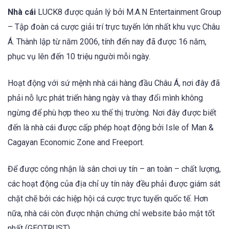
Nhà cái
LUCK8 được quản lý bởi M.A.N Entertainment Group
– Tập đoàn cá cược giải trí trực tuyến lớn nhất khu vực Châu
Á. Thành lập từ năm 2006, tính đến nay đã được 16 năm,
phục vụ lên đến 10 triệu người mỗi ngày.
Hoạt động với sứ mệnh nhà cái hàng đầu Châu Á, nơi đây đã
phải nỗ lực phát triển hàng ngày và thay đổi mình không
ngừng để phù hợp theo xu thế thị trường. Nơi đây được biết
đến là nhà cái được cấp phép hoạt động bởi Isle of Man &
Cagayan Economic Zone and Freeport.
Để được công nhận là sân chơi uy tín – an toàn – chất lượng,
các hoạt động của địa chỉ uy tín này đều phải được giám sát
chặt chẽ bởi các hiệp hội cá cược trực tuyến quốc tế. Hơn
nữa, nhà cái còn được nhận chứng chỉ website bảo mật tốt
nhất (GEOTRUST).