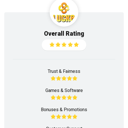
Overall Rating
Trust & Fairness
Games & Software
Bonuses & Promotions