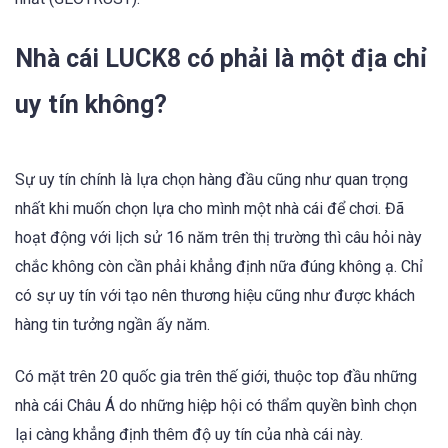
Nhà cái LUCK8 có phải là một địa chỉ
uy tín không?
Sự uy tín chính là lựa chọn hàng đầu cũng như quan trọng
nhất khi muốn chọn lựa cho mình một nhà cái để chơi. Đã
hoạt động với lịch sử 16 năm trên thị trường thì câu hỏi này
chắc không còn cần phải khẳng định nữa đúng không ạ. Chỉ
có sự uy tín với tạo nên thương hiệu cũng như được khách
hàng tin tưởng ngần ấy năm.
Có mặt trên 20 quốc gia trên thế giới, thuộc top đầu những
nhà cái Châu Á do những hiệp hội có thẩm quyền bình chọn
lại càng khẳng định thêm độ uy tín của nhà cái này.