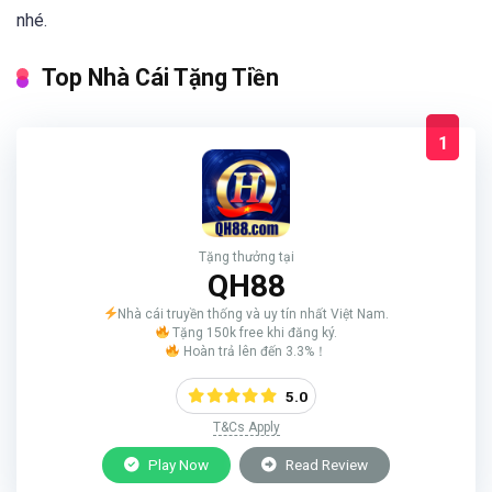
nhé.
Top Nhà Cái Tặng Tiền
1
Tặng thưởng tại
QH88
Nhà cái truyền thống và uy tín nhất Việt Nam.
Tặng 150k free khi đăng ký.
Hoàn trả lên đến 3.3%！
5.0
T&Cs Apply
Play Now
Read Review