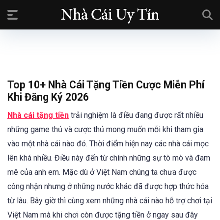
Top 10+ Nhà Cái Tặng Tiền Cược Miễn Phí
Khi Đăng Ký 2026
Nhà cái tặng tiền
trải nghiệm là điều đang được rất nhiều
những game thủ và cược thủ mong muốn mỗi khi tham gia
vào một nhà cái nào đó. Thời điểm hiện nay các nhà cái mọc
lên khá nhiều. Điều này đến từ chính những sự tò mò và đam
mê của anh em. Mặc dù ở Việt Nam chúng ta chưa được
công nhận nhưng ở những nước khác đã được hợp thức hóa
từ lâu. Bây giờ thì cùng xem những nhà cái nào hỗ trợ chơi tại
Việt Nam mà khi chơi còn được tặng tiền ở ngay sau đây