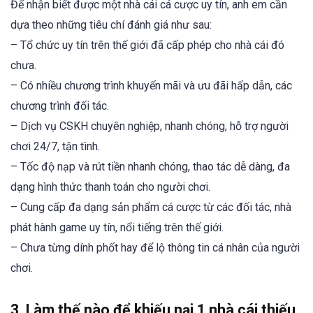
Để nhận biết được một nhà cái cá cược uy tín, anh em cần
dựa theo những tiêu chí đánh giá như sau:
– Tổ chức uy tín trên thế giới đã cấp phép cho nhà cái đó
chưa.
– Có nhiều chương trình khuyến mãi và ưu đãi hấp dẫn, các
chương trình đối tác.
– Dịch vụ CSKH chuyên nghiệp, nhanh chóng, hỗ trợ người
chơi 24/7, tận tình.
– Tốc độ nạp và rút tiền nhanh chóng, thao tác dễ dàng, đa
dạng hình thức thanh toán cho người chơi.
– Cung cấp đa dạng sản phẩm cá cược từ các đối tác, nhà
phát hành game uy tín, nổi tiếng trên thế giới.
– Chưa từng dính phốt hay để lộ thông tin cá nhân của người
chơi.
3. Làm thế nào để khiếu nại 1 nhà cái thiếu