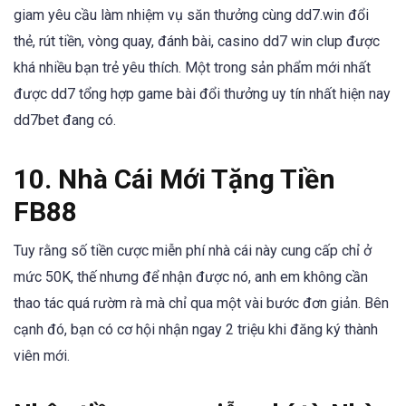
giam yêu cầu làm nhiệm vụ săn thưởng cùng dd7.win đổi
thẻ, rút tiền, vòng quay, đánh bài, casino dd7 win clup được
khá nhiều bạn trẻ yêu thích. Một trong sản phẩm mới nhất
được dd7 tổng hợp game bài đổi thưởng uy tín nhất hiện nay
dd7bet đang có.
10. Nhà Cái Mới Tặng Tiền
FB88
Tuy rằng số tiền cược miễn phí nhà cái này cung cấp chỉ ở
mức 50K, thế nhưng để nhận được nó, anh em không cần
thao tác quá rườm rà mà chỉ qua một vài bước đơn giản. Bên
cạnh đó, bạn có cơ hội nhận ngay 2 triệu khi đăng ký thành
viên mới.