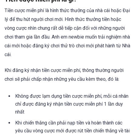
Tiền cược miễn phí là hình thức thưởng của nhà cái hoặc Đại
lý để thu hút người chơi mới. Hình thức thưởng tiền hoặc
vòng cược nhìn chung rất dễ tiếp cận đối với những người
chơi tham gia lần đầu. Anh em newbie muốn trải nghiệm nhà
cái mới hoặc đăng ký chơi thử trò chơi mới phát hành từ Nhà
cái.
Khi đăng ký nhận tiền cược miễn phí, thông thường người
chơi sẽ phải chấp nhận những yêu cầu kèm theo, đó là:
Không được lạm dụng tiền cược miễn phí, mỗi cá nhân
chỉ được đăng ký nhận tiền cược miễn phí 1 lần duy
nhất
Khi chiến thắng cần phải nạp tiền và hoàn thành các
yêu cầu vòng cược mới được rút tiền chiến thắng về tài