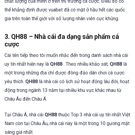
chất lượng của mình ở trên thị trường cá cược. Điều đó có
thể khẳng định được vuabet đã có mặt ở hầu hết các quốc
gia trên toàn thế giới với số lượng nhân viên cực khủng.
3. QH88 –
Nhà cái đa dạng sản phẩm cá
cược
Cái tên tiếp theo tôi muốn nhắc đến trong danh sách nhà cái
uy tín nhất hiện nay là
QH88
. Theo nhiều khảo sát,
QH88
là
một trong những địa chỉ được đông đảo dân chơi cá cược
yêu thích.
QH88
là nhà cái có lịch sử hoạt động lâu đời, hoạt
động trong ngành 13 năm tại nhiều khu vực khác nhau từ
Châu Âu đến Châu Á.
Tại Châu Á, nhà cái
QH88
thuộc Top 3 nhà cái uy tín nhất Việt
Nam còn tại Châu Âu, nhà cái này là một trong 10 gương mặt
sáng giá nhất.