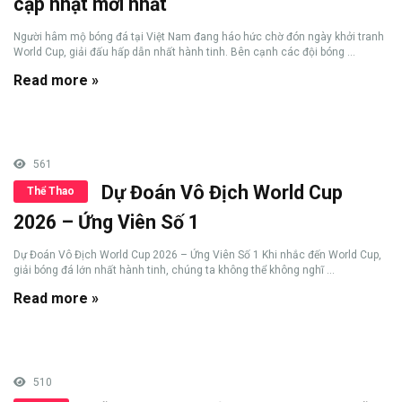
cập nhật mới nhất
Người hâm mộ bóng đá tại Việt Nam đang háo hức chờ đón ngày khởi tranh
World Cup, giải đấu hấp dẫn nhất hành tinh. Bên cạnh các đội bóng ...
Read more »
561
Dự Đoán Vô Địch World Cup
Thể Thao
2026 – Ứng Viên Số 1
Dự Đoán Vô Địch World Cup 2026 – Ứng Viên Số 1 Khi nhắc đến World Cup,
giải bóng đá lớn nhất hành tinh, chúng ta không thể không nghĩ ...
Read more »
510