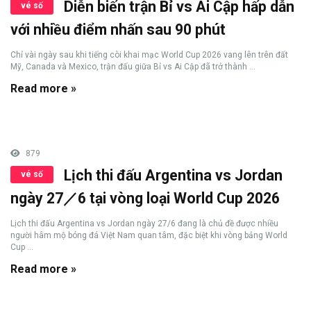
Diễn biến trận Bỉ vs Ai Cập hấp dẫn
vé số
với nhiều điểm nhấn sau 90 phút
Chỉ vài ngày sau khi tiếng còi khai mạc World Cup 2026 vang lên trên đất
Mỹ, Canada và Mexico, trận đấu giữa Bỉ vs Ai Cập đã trở thành ...
Read more »
879
Lịch thi đấu Argentina vs Jordan
vé số
ngày 27／6 tại vòng loại World Cup 2026
Lịch thi đấu Argentina vs Jordan ngày 27/6 đang là chủ đề được nhiều
người hâm mộ bóng đá Việt Nam quan tâm, đặc biệt khi vòng bảng World
Cup ...
Read more »