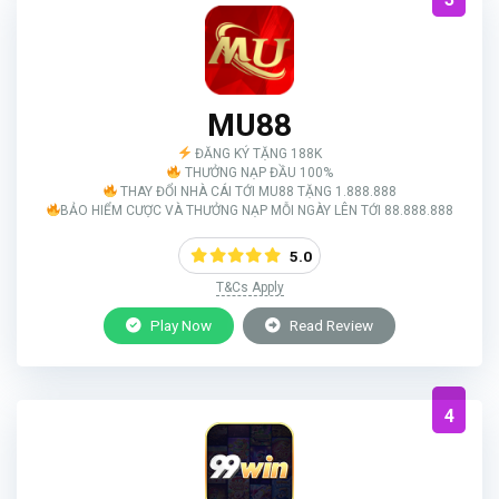
MU88
ĐĂNG KÝ TẶNG 188K
THƯỞNG NẠP ĐẦU 100%
THAY ĐỔI NHÀ CÁI TỚI MU88 TẶNG 1.888.888
BẢO HIỂM CƯỢC VÀ THƯỞNG NẠP MỖI NGÀY LÊN TỚI 88.888.888
5.0
T&Cs Apply
Play Now
Read Review
4