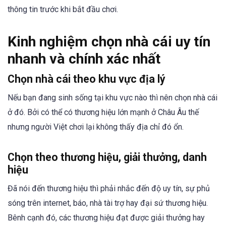
thông tin trước khi bắt đầu chơi.
Kinh nghiệm chọn nhà cái uy tín
nhanh và chính xác nhất
Chọn nhà cái theo khu vực địa lý
Nếu bạn đang sinh sống tại khu vực nào thì nên chọn nhà cái
ở đó. Bởi có thể có thương hiệu lớn mạnh ở Châu Âu thế
nhưng người Việt chơi lại không thấy địa chỉ đó ổn.
Chọn theo thương hiệu, giải thưởng, danh
hiệu
Đã nói đến thương hiệu thì phải nhắc đến độ uy tín, sự phủ
sóng trên internet, báo, nhà tài trợ hay đại sứ thương hiệu.
Bênh cạnh đó, các thương hiệu đạt được giải thưởng hay