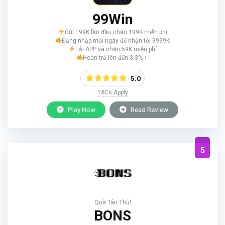
99Win
Gửi 199K lần đầu nhận 199K miễn phí
Đăng nhập mỗi ngày để nhận tới 9999K
Tải APP và nhận 59K miễn phí
Hoàn trả lên đến 3.3%！
5.0
T&Cs Apply
Play Now
Read Review
5
Quà Tân Thủ!
BONS