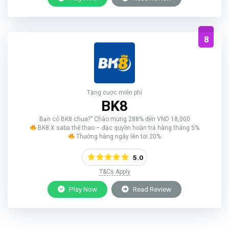
8
Tặng cược miễn phí
BK8
Bạn có BK8 chưa?” Chào mừng 288% đến VND 18,000
BK8 X saba thể thao – đặc quyền hoàn trả hàng tháng 5%
Thưởng hàng ngày lên tới 20%
5.0
T&Cs Apply
Play Now
Read Review