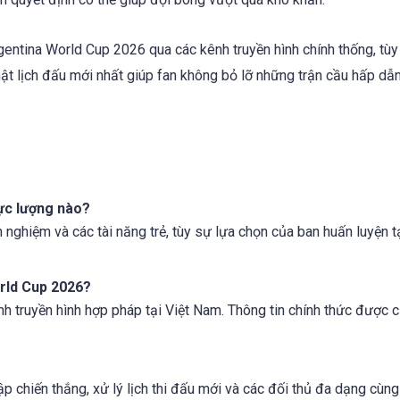
gentina World Cup 2026 qua các kênh truyền hình chính thống, tùy
ật lịch đấu mới nhất giúp fan không bỏ lỡ những trận cầu hấp dẫn
lực lượng nào?
 nghiệm và các tài năng trẻ, tùy sự lựa chọn của ban huấn luyện tạ
rld Cup 2026?
h truyền hình hợp pháp tại Việt Nam. Thông tin chính thức được 
p chiến thắng, xử lý lịch thi đấu mới và các đối thủ đa dạng cùn