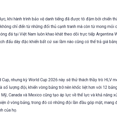
c, khi hành trình bảo vệ danh tiếng đã được tô đậm bởi chiến th
 không chỉ đến từ những đối thủ cạnh tranh mà còn từ mong mỏi 
ng đá tại Việt Nam luôn khao khát theo dõi trực tiếp Argentina 
ịch đấu dày đặc khiến bất cứ sai lầm nào cũng có thể trả giá bằn
ld Cup, nhưng kỳ World Cup 2026 này sẽ thử thách thầy trò HLV mớ
 và số lượng đội, khiến vòng bảng trở nên khốc liệt hơn với 12 bản
ữa Mỹ, Canada và Mexico cũng tạo áp lực về thể lực và khả năng x
 hiện ở vòng bảng, trong đó có những đội lần đầu góp mặt, mang đ
nh của họ.