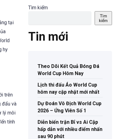
Tìm kiếm
Tìm
kiếm
ắng tại
của
Tin mới
World
g hy
Theo Dõi Kết Quả Bóng Đá
World Cup Hôm Nay
Lịch thi đấu Áo World Cup
hôm nay cập nhật mới nhất
i trên
Dự Đoán Vô Địch World Cup
g đấu và
2026 – Ứng Viên Số 1
ử lý môi
ến tính
Diễn biến trận Bỉ vs Ai Cập
hấp dẫn với nhiều điểm nhấn
sau 90 phút