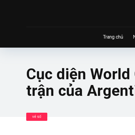
Trang chủ
N
Cục diện World 
trận của Argent
vé số