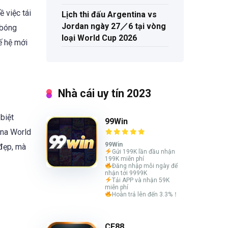
 việc tái
Lịch thi đấu Argentina vs
Jordan ngày 27／6 tại vòng
 bóng
loại World Cup 2026
ế hệ mới
Nhà cái uy tín 2023
biệt
99Win
ina World
99Win
 đẹp, mà
Gửi 199K lần đầu nhận
199K miễn phí
Đăng nhập mỗi ngày để
nhận tới 9999K
Tải APP và nhận 59K
miễn phí
Hoàn trả lên đến 3.3%！
CE88