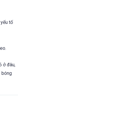
 yếu tố
heo.
6 ở đâu,
i bóng