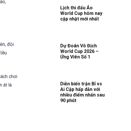
áo,
Lịch thi đấu Áo
World Cup hôm nay
cập nhật mới nhất
ên, đội
Dự Đoán Vô Địch
World Cup 2026 –
điều
Ứng Viên Số 1
cách chơi
Diễn biến trận Bỉ vs
 át là
Ai Cập hấp dẫn với
nhiều điểm nhấn sau
90 phút