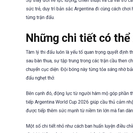
Sự thay đổi về lực lượng, chiến thuật và cả vai trò c
sức trẻ, duy trì bản sắc Argentina đi cùng cách chơi
từng trận đấu.
Những chi tiết có thể
Tâm lý thi đấu luôn là yếu tố quan trọng quyết định
sau bàn thua, sự tập trung trong các trận cầu then ch
chuyển cục diện. Đội bóng này từng tỏa sáng nhờ bản 
đấu nghẹt thở.
Bên cạnh đó, động lực từ người hâm mộ góp phần thú
tiếp Argentina World Cup 2026 giúp cầu thủ cảm nhậ
được tiếp thêm sức mạnh từ niềm tin lớn mà fan dàn
Một số chi tiết nhỏ như cách ban huấn luyện điều chỉ