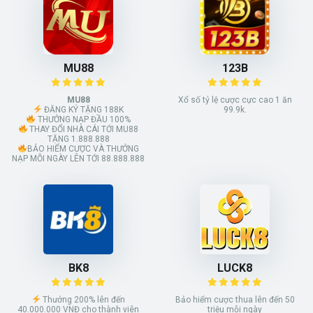
MU88
123B
MU88
Xổ số tỷ lệ cược cực cao 1 ăn
ĐĂNG KÝ TẶNG 188K
99.9k.
THƯỞNG NẠP ĐẦU 100%
THAY ĐỔI NHÀ CÁI TỚI MU88
TẶNG 1.888.888
BẢO HIỂM CƯỢC VÀ THƯỞNG
NẠP MỖI NGÀY LÊN TỚI 88.888.888
BK8
LUCK8
Thưởng 200% lên đến
Bảo hiểm cược thua lên đến 50
40.000.000 VNĐ cho thành viên
triệu mỗi ngày