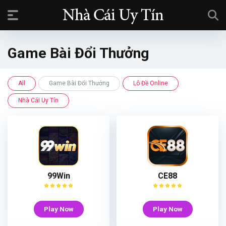
Game Bài Đổi Thưởng
All
Game Bài Đổi Thưởng
Lô Đề Online
Nhà Cái Uy Tín
99Win
CE88
Play Now
Play Now