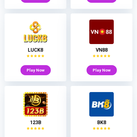
LUCK8
VN88
Play Now
Play Now
123B
BK8