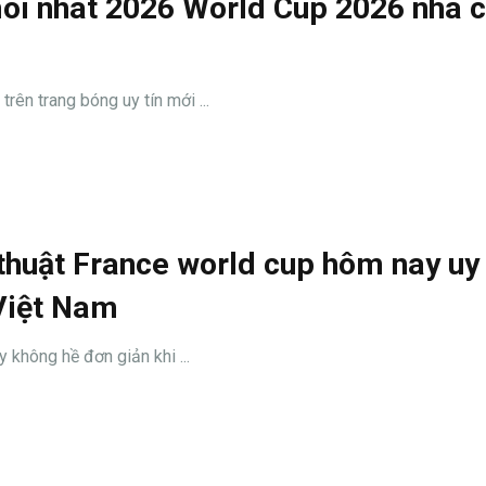
moi nhat 2026 World Cup 2026 nha c
ên trang bóng uy tín mới ...
 thuật France world cup hôm nay uy 
 Việt Nam
 không hề đơn giản khi ...