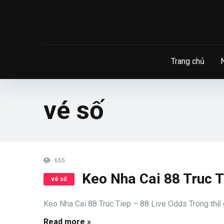
Trang chủ
N
vé số
655
Keo Nha Cai 88 Truc T
vé số
Keo Nha Cai 88 Truc Tiep – 88 Live Odds Trong thế gi
Read more »