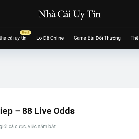
hà cái uy tín
Lô Đề Online
Game Bài Đổi Thưởng
Thể
iep – 88 Live Odds
ới cá cược, việc nắm bắt ...