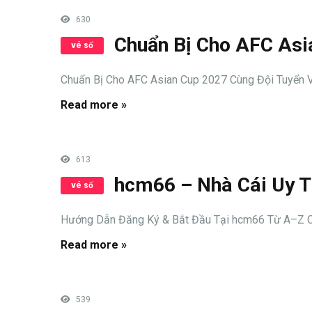
630
Chuẩn Bị Cho AFC Asi
vé số
Chuẩn Bị Cho AFC Asian Cup 2027 Cùng Đội Tuyển Vi
Read more »
613
hcm66 – Nhà Cái Uy T
vé số
Hướng Dẫn Đăng Ký & Bắt Đầu Tại hcm66 Từ A–Z Ch
Read more »
539