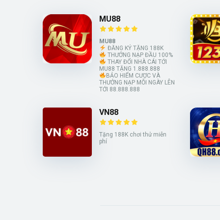
MU88
MU88
ĐĂNG KÝ TẶNG 188K
THƯỞNG NẠP ĐẦU 100%
THAY ĐỔI NHÀ CÁI TỚI
MU88 TẶNG 1.888.888
BẢO HIỂM CƯỢC VÀ
THƯỞNG NẠP MỖI NGÀY LÊN
TỚI 88.888.888
VN88
Tặng 188K chơi thử miễn
phí